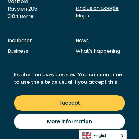
Vestfold
Find us on Google
Raveien 205
Maps
3184 Borre
Incubator
News
Business
What's happening
Investment
About Kobben
Our members
Contact Us
Kobben.no uses cookies. You can continue
to use the site as usual if you accept this.
Success stories
Sustainability goals
Privacy
I accept
© 2026 Kobben
More information
English