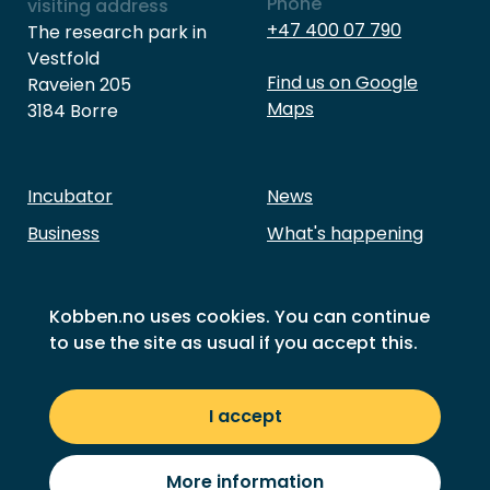
Phone
visiting address
+47 400 07 790
The research park in
Vestfold
Find us on Google
Raveien 205
Maps
3184 Borre
Incubator
News
Business
What's happening
Investment
About Kobben
Our members
Contact Us
Kobben.no uses cookies. You can continue
to use the site as usual if you accept this.
Success stories
Sustainability goals
Privacy
I accept
© 2026 Kobben
More information