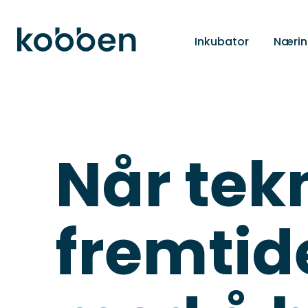
Inkubator
Nærin
Når tek
fremtid