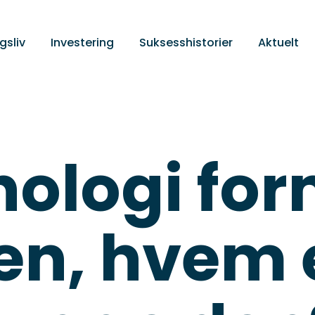
gsliv
Investering
Suksesshistorier
Aktuelt
nologi fo
en, hvem 