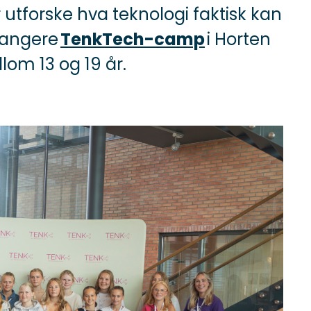
utforske hva teknologi faktisk kan
rrangere
TenkTech-camp
i Horten
llom 13 og 19 år.