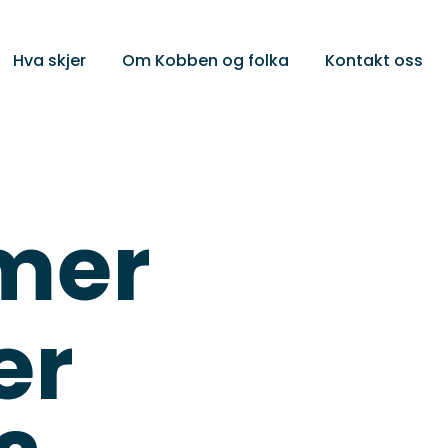
Hva skjer
Om Kobben og folka
Kontakt oss
rmer
er