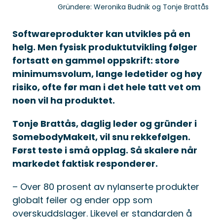
Gründere: Weronika Budnik og Tonje Brattås
Softwareprodukter kan utvikles på en
helg. Men fysisk produktutvikling følger
fortsatt en gammel oppskrift: store
minimumsvolum, lange ledetider og høy
risiko, ofte før man i det hele tatt vet om
noen vil ha produktet.
Tonje Brattås, daglig leder og gründer i
SomebodyMakeIt, vil snu rekkefølgen.
Først teste i små opplag. Så skalere når
markedet faktisk responderer.
– Over 80 prosent av nylanserte produkter
globalt feiler og ender opp som
overskuddslager. Likevel er standarden å