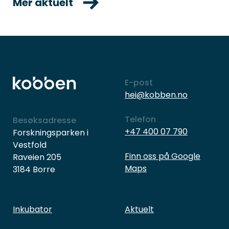
Mer aktuelt
E-post
hei@kobben.no
Telefon
Besøksadresse
+47 400 07 790
Forskningsparken i
Vestfold
Finn oss på Google
Raveien 205
Maps
3184 Borre
Inkubator
Aktuelt
Næringsliv
Hva skjer