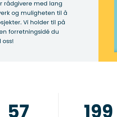
ar rådgivere med lang
verk og muligheten til å
jekter. Vi holder til på
en forretningsidé du
 oss!
57
199