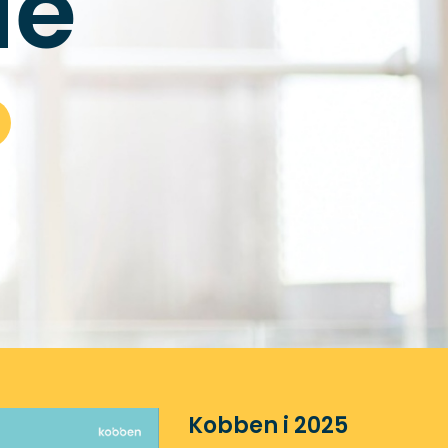
dé
Kobben i 2025