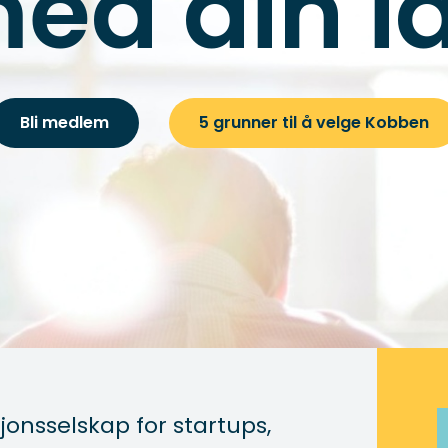
ed din i
Bli medlem
5 grunner til å velge Kobben
onsselskap for startups,