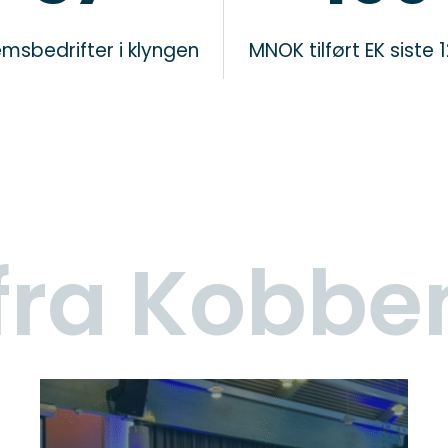
msbedrifter i klyngen
MNOK tilført EK siste
 fra Kobbe