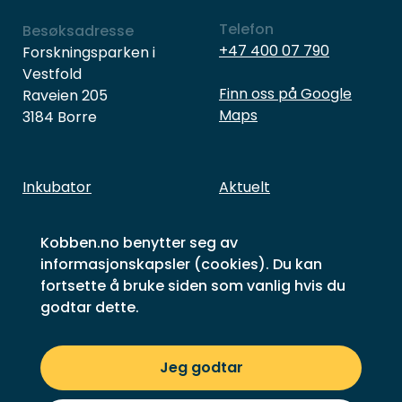
Telefon
Besøksadresse
+47 400 07 790
Forskningsparken i
Vestfold
Finn oss på Google
Raveien 205
Maps
3184 Borre
Inkubator
Aktuelt
Næringsliv
Hva skjer
Kobben.no benytter seg av
Investering
Om Kobben og folka
informasjonskapsler (cookies). Du kan
Gründere på huset
Kontakt oss
fortsette å bruke siden som vanlig hvis du
godtar dette.
Suksesshistorier
Bærekraftsmål
Personvern
Jeg godtar
© 2026 Kobben