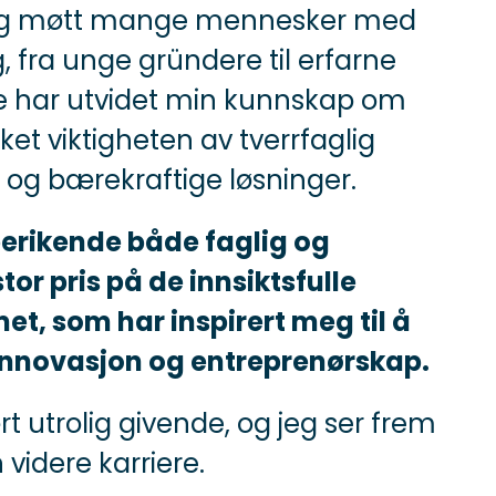
jeg møtt mange mennesker med
g, fra unge gründere til erfarne
ne har utvidet min kunnskap om
et viktigheten av tverrfaglig
 og bærekraftige løsninger.
berikende både faglig og
tor pris på de innsiktsfulle
, som har inspirert meg til å
r innovasjon og entreprenørskap.
t utrolig givende, og jeg ser frem
n videre karriere.