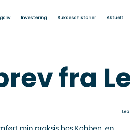
gsliv
Investering
Suksesshistorier
Aktuelt
brev fra L
Lea
omført min praksis hos Kobben, en