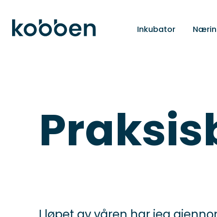
Inkubator
Nærin
Praksis
I løpet av våren har jeg gjenn