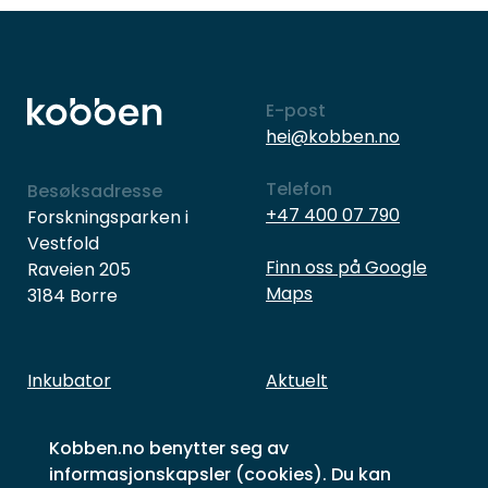
E-post
hei@kobben.no
Telefon
Besøksadresse
+47 400 07 790
Forskningsparken i
Vestfold
Finn oss på Google
Raveien 205
Maps
3184 Borre
Inkubator
Aktuelt
Næringsliv
Hva skjer
Kobben.no benytter seg av
Investering
Om Kobben og folka
informasjonskapsler (cookies). Du kan