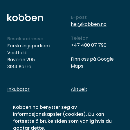
E-post
hei@kobben.no
Telefon
Besøksadresse
+47 400 07 790
Forskningsparken i
Vestfold
Finn oss på Google
Raveien 205
Maps
3184 Borre
Inkubator
Aktuelt
Næringsliv
Hva skjer
Kobben.no benytter seg av
Investering
Om Kobben og folka
informasjonskapsler (cookies). Du kan
Gründere på huset
Kontakt oss
fortsette å bruke siden som vanlig hvis du
godtar dette.
Suksesshistorier
Bærekraftsmål