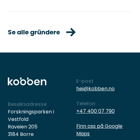
Se alle gründere
E-post
hei@kobben.no
Telefon
Besøksadresse
+47 400 07 790
Forskningsparken i
Vestfold
Finn oss på Google
Raveien 205
Maps
3184 Borre